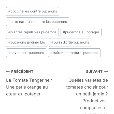
Étiquettes
#
coccinelles contre pucerons
de
#
lutte naturelle contre les pucerons
la
publication :
#
plantes répulsives pucerons
#
pucerons au potager
#
pucerons jardiner bio
#
purin d’ortie pucerons
#
savon noir pucerons
#
traitement naturel pucerons
Navigation
PRÉCÉDENT
SUIVANT
La Tomate Tangerine :
Quelles variétés de
De
Une perle orange au
tomates choisir pour
L’article
cœur du potager
un petit jardin ?
Productives,
compactes et