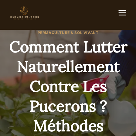
Aller
au
contenu
PERMACULTURE & SOL VIVANT
Comment Lutter
Naturellement
Contre Les
Pucerons ?
Méthodes