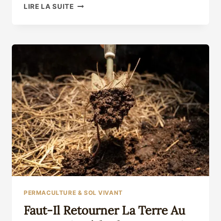
LA
LIRE LA SUITE
TECHNIQUE
DES
3
SŒURS
AU
POTAGER
:
MAÏS,
HARICOT
ET
COURGE
POUR
UN
TRIO
GAGNANT
PERMACULTURE & SOL VIVANT
Faut-Il Retourner La Terre Au