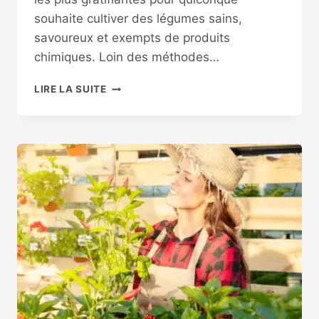
souhaite cultiver des légumes sains,
savoureux et exempts de produits
chimiques. Loin des méthodes…
PERMACULTURE
LIRE LA SUITE
DÉBUTANT
POTAGER
:
LE
GUIDE
ULTIME
POUR
DÉMARRER
UN
JARDIN
NATUREL