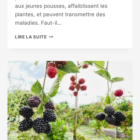
aux jeunes pousses, affaiblissent les
plantes, et peuvent transmettre des
maladies. Faut-il…
COMMENT
LIRE LA SUITE
LUTTER
NATURELLEMENT
CONTRE
LES
PUCERONS
?
MÉTHODES
EFFICACES
ET
ÉCOLOGIQUES