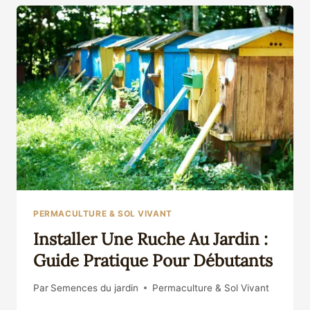
ET
MELLIFÈRE
:
ALLIER
BIODIVERSITÉ
ET
GOURMANDISE
AU
JARDIN
PERMACULTURE & SOL VIVANT
Installer Une Ruche Au Jardin :
Guide Pratique Pour Débutants
Par
Semences du jardin
Permaculture & Sol Vivant