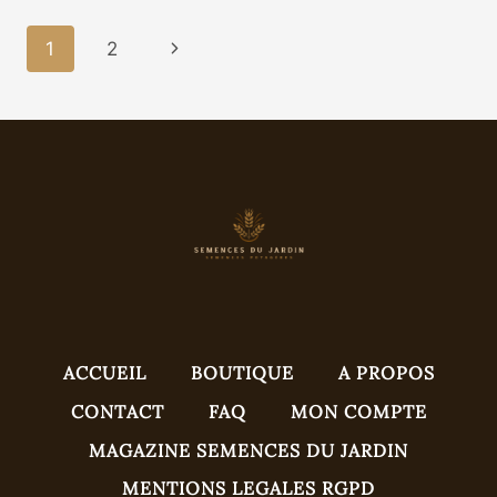
À
INSECTES
Navigation
Page
1
2
POUR
ATTIRER
De
suivante
LES
POLLINISATEURS
Page
ACCUEIL
BOUTIQUE
A PROPOS
CONTACT
FAQ
MON COMPTE
MAGAZINE SEMENCES DU JARDIN
MENTIONS LEGALES RGPD