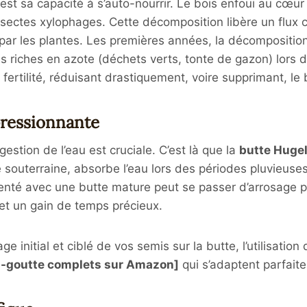
est sa capacité à s’auto-nourrir. Le bois enfoui au cœu
insectes xylophages
. Cette décomposition libère un flux 
par les plantes
. Les premières années, la décomposition
es riches en azote (déchets verts, tonte de gazon) lors d
fertilité, réduisant drastiquement, voire supprimant, le 
pressionnante
estion de l’eau est cruciale. C’est là que la
butte Hugel
uterraine, absorbe l’eau lors des périodes pluvieuses e
menté avec une butte mature peut se passer d’arrosage
et un gain de temps précieux.
ge initial et ciblé de vos semis sur la butte, l’utilisat
e-à-goutte complets sur Amazon]
qui s’adaptent parfaite