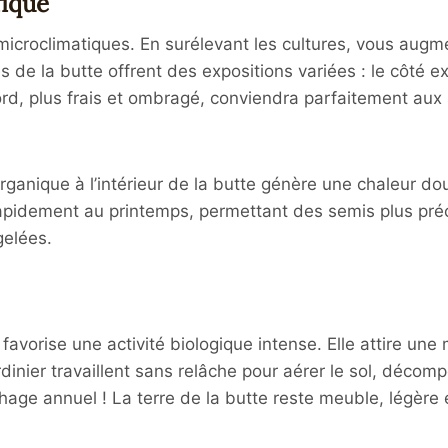
fique
croclimatiques. En surélevant les cultures, vous augme
es de la butte offrent des expositions variées : le côté 
nord, plus frais et ombragé, conviendra parfaitement aux
organique à l’intérieur de la butte génère une chaleur
rapidement au printemps, permettant des semis plus préc
gelées.
favorise une activité biologique intense. Elle attire u
ardinier travaillent sans relâche pour aérer le sol, décom
age annuel ! La terre de la butte reste meuble, légère et 