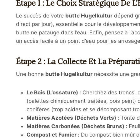
Étape 1 : Le Choix Stratégique De 
Le succès de votre
butte Hugelkultur
dépend gra
direct par jour), essentielle pour le développeme
butte ne patauge dans l’eau
. Enfin, pensez à l’a
un accès facile à un point d’eau pour les arrosa
Étape 2 : La Collecte Et La Prépara
Une bonne
butte Hugelkultur
nécessite une gra
Le Bois (L’ossature) :
Cherchez des troncs, d
(palettes chimiquement traitées, bois peint) qu
conifères (trop acides et se décomposant trop
Matières Azotées (Déchets Verts) :
Tonte de
Matières Carbonées (Déchets Bruns) :
Feuil
Compost et Fumier :
Du compost bien mûr ou 