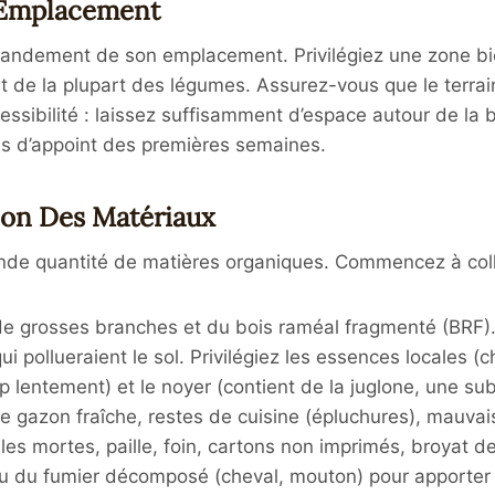
L’Emplacement
ndement de son emplacement. Privilégiez une zone bien
nt de la plupart des légumes
. Assurez-vous que le terrai
ccessibilité : laissez suffisamment d’espace autour de la
ges d’appoint des premières semaines
.
tion Des Matériaux
nde quantité de matières organiques. Commencez à coll
e grosses branches et du bois raméal fragmenté (BRF)
i pollueraient le sol. Privilégiez les essences locales (c
 lentement) et le noyer (contient de la juglone, une su
 gazon fraîche, restes de cuisine (épluchures), mauvais
les mortes, paille, foin, cartons non imprimés, broyat de
du fumier décomposé (cheval, mouton) pour apporter un