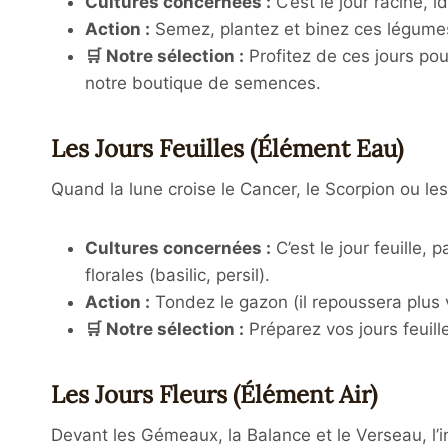
Cultures concernées :
C’est le jour racine, id
Action :
Semez, plantez et binez ces légume
🛒 Notre sélection :
Profitez de ces jours po
notre boutique de semences.
Les Jours Feuilles (Élément Eau)
Quand la lune croise le Cancer, le Scorpion ou les 
Cultures concernées :
C’est le jour feuille, 
florales (basilic, persil).
Action :
Tondez le gazon (il repoussera plus v
🛒 Notre sélection :
Préparez vos jours feuil
Les Jours Fleurs (Élément Air)
Devant les Gémeaux, la Balance et le Verseau, l’in