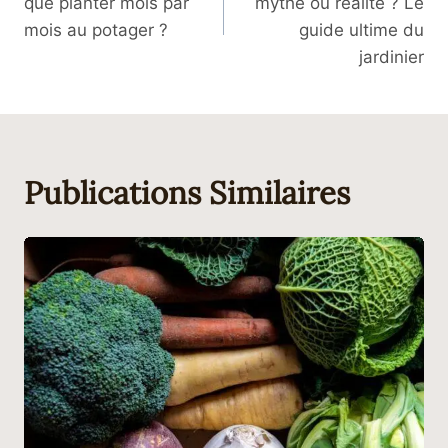
que planter mois par
mythe ou réalité ? Le
L’article
mois au potager ?
guide ultime du
jardinier
Publications Similaires