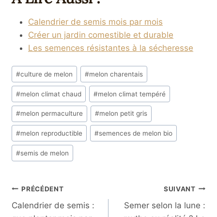
Calendrier de semis mois par mois
Créer un jardin comestible et durable
Les semences résistantes à la sécheresse
Étiquettes
#
culture de melon
#
melon charentais
de
#
melon climat chaud
#
melon climat tempéré
la
publication :
#
melon permaculture
#
melon petit gris
#
melon reproductible
#
semences de melon bio
#
semis de melon
Navigation
PRÉCÉDENT
SUIVANT
Calendrier de semis :
Semer selon la lune :
De