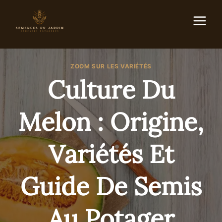
Aller
au
contenu
ZOOM SUR LES VARIÉTÉS
Culture Du
Melon : Origine,
Variétés Et
Guide De Semis
Au Potager