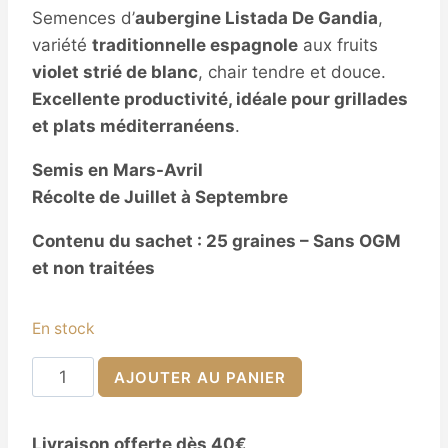
Semences d’
aubergine Listada De Gandia
,
variété
traditionnelle espagnole
aux fruits
violet strié de blanc
, chair tendre et douce.
Excellente productivité, idéale pour grillades
et plats méditerranéens
.
Semis en Mars-Avril
Récolte de Juillet à Septembre
Contenu du sachet : 25 graines – Sans OGM
et non traitées
En stock
quantité
AJOUTER AU PANIER
de
Semences
Livraison offerte dès 40€