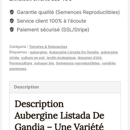
d'Aubergine
Listada
Garantie qualité (Semences Reproductibles)
De
Service client 100% à l'écoute
Gandia
Paiement sécurisé (SSL/Stripe)
(Solanum
melongena)
Catégorie :
Tomates & Solanacées
Étiquettes :
aubergine
,
Aubergine Listada De Gandia
,
aubergine
striée
,
culture en pot
,
jardin écologique
,
légumes d’été
,
Permaculture
,
potager bio
,
Semences reproductibles
,
variétés
anciennes
Description
Description
Aubergine Listada De
Gandia – Une Variété