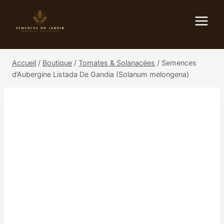
Aller
au
contenu
Accueil
/
Boutique
/
Tomates & Solanacées
/
Semences
d’Aubergine Listada De Gandia (Solanum melongena)