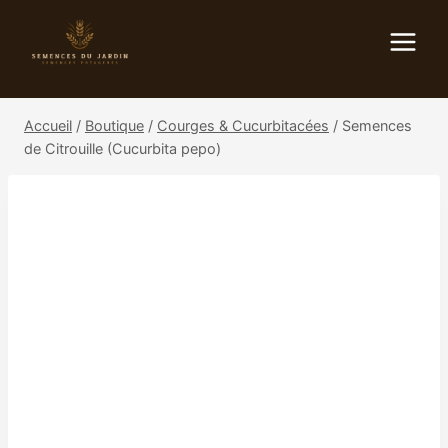
Aller
au
contenu
Accueil
/
Boutique
/
Courges & Cucurbitacées
/
Semences
de Citrouille (Cucurbita pepo)