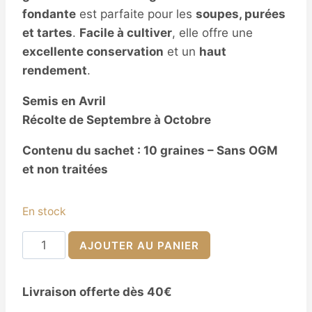
fondante
est parfaite pour les
soupes, purées
et tartes
.
Facile à cultiver
, elle offre une
excellente conservation
et un
haut
rendement
.
Semis en Avril
Récolte de Septembre à Octobre
Contenu du sachet : 10 graines – Sans OGM
et non traitées
En stock
quantité
AJOUTER AU PANIER
de
Semences
Livraison offerte dès 40€
de