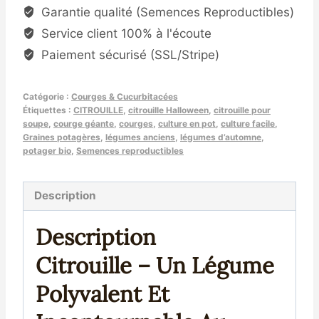
Citrouille
Garantie qualité (Semences Reproductibles)
(Cucurbita
Service client 100% à l'écoute
pepo)
Paiement sécurisé (SSL/Stripe)
Catégorie :
Courges & Cucurbitacées
Étiquettes :
CITROUILLE
,
citrouille Halloween
,
citrouille pour
soupe
,
courge géante
,
courges
,
culture en pot
,
culture facile
,
Graines potagères
,
légumes anciens
,
légumes d’automne
,
potager bio
,
Semences reproductibles
Description
Description
Citrouille – Un Légume
Polyvalent Et