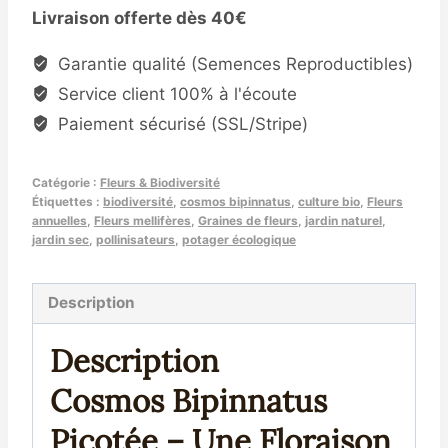
Livraison offerte dès 40€
de
Cosmos
Garantie qualité (Semences Reproductibles)
Bipinnatus
Service client 100% à l'écoute
Picotée
Paiement sécurisé (SSL/Stripe)
(Cosmos
bipinnatus)
Catégorie :
Fleurs & Biodiversité
Étiquettes :
biodiversité
,
cosmos bipinnatus
,
culture bio
,
Fleurs
annuelles
,
Fleurs mellifères
,
Graines de fleurs
,
jardin naturel
,
jardin sec
,
pollinisateurs
,
potager écologique
Description
Description
Cosmos Bipinnatus
Picotée – Une Floraison