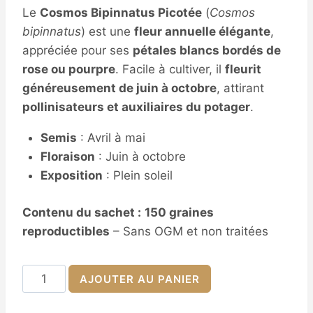
Le
Cosmos Bipinnatus Picotée
(
Cosmos
bipinnatus
) est une
fleur annuelle élégante
,
appréciée pour ses
pétales blancs bordés de
rose ou pourpre
. Facile à cultiver, il
fleurit
généreusement de juin à octobre
, attirant
pollinisateurs et auxiliaires du potager
.
Semis
: Avril à mai
Floraison
: Juin à octobre
Exposition
: Plein soleil
Contenu du sachet :
150 graines
reproductibles
– Sans OGM et non traitées
quantité
AJOUTER AU PANIER
de
Semences