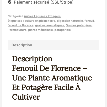
Paiement sécurisé (SSL/Stripe)
–
Plante
Catégorie :
Autres Légumes Potagers
Aromatique
Étiquettes :
culture en pleine terre
,
digestion naturelle
,
fenouil
,
et
fenouil de florence
,
graines aromatiques
,
Graines potagères
,
Potagère
Permaculture
,
plante médicinale
,
potager bio
Description
Description
Fenouil De Florence –
Une Plante Aromatique
Et Potagère Facile À
Cultiver