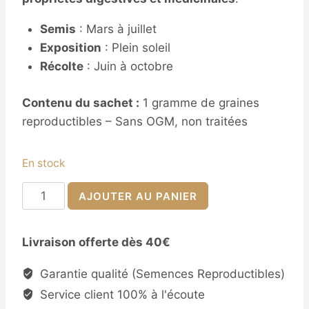
Semis
: Mars à juillet
Exposition
: Plein soleil
Récolte
: Juin à octobre
Contenu du sachet :
1 gramme de graines
reproductibles – Sans OGM, non traitées
En stock
quantité
AJOUTER AU PANIER
de
Graines
Livraison offerte dès 40€
de
Fenouil
Garantie qualité (Semences Reproductibles)
de
Service client 100% à l'écoute
Florence