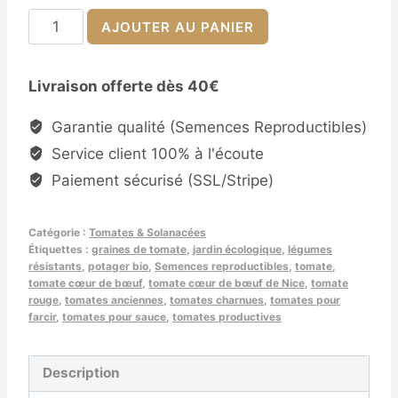
quantité
AJOUTER AU PANIER
de
Semences
Livraison offerte dès 40€
de
Tomate
Garantie qualité (Semences Reproductibles)
Cœur
Service client 100% à l'écoute
de
Paiement sécurisé (SSL/Stripe)
Bœuf
de
Catégorie :
Tomates & Solanacées
Nice
Étiquettes :
graines de tomate
,
jardin écologique
,
légumes
(Solanum
résistants
,
potager bio
,
Semences reproductibles
,
tomate
,
lycopersicum)
tomate cœur de bœuf
,
tomate cœur de bœuf de Nice
,
tomate
rouge
,
tomates anciennes
,
tomates charnues
,
tomates pour
farcir
,
tomates pour sauce
,
tomates productives
Description