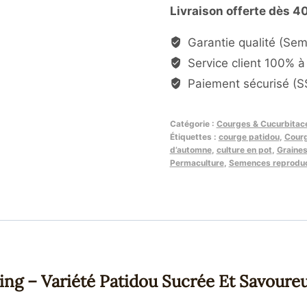
Livraison offerte dès 4
de
Courge
Garantie qualité (Se
Sweet
Service client 100% à 
Dumpling
Paiement sécurisé (SS
–
Variété
Catégorie :
Courges & Cucurbitac
Patidou
Étiquettes :
courge patidou
,
Cour
Sucrée
d’automne
,
culture en pot
,
Graine
et
Permaculture
,
Semences reproduc
Savoureuse
ng – Variété Patidou Sucrée Et Savoure