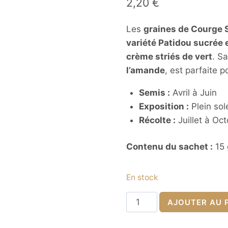
2,20
€
Les
graines de Courge
variété Patidou sucrée
crème striés de vert
. Sa
l’amande
, est parfaite p
Semis :
Avril à Juin
Exposition :
Plein sol
Récolte :
Juillet à Oc
Contenu du sachet :
15 
En stock
quantité
AJOUTER AU 
de
Graines