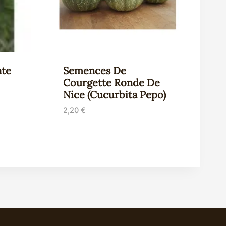
te
Semences De
Courgette Ronde De
Nice (Cucurbita Pepo)
2,20
€