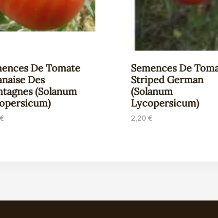
ences De Tomate
Semences De Toma
anaise Des
Striped German
tagnes (Solanum
(Solanum
opersicum)
Lycopersicum)
€
2,20
€