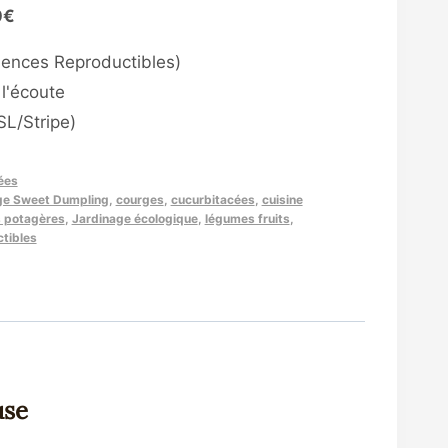
0€
mences Reproductibles)
l'écoute
L/Stripe)
ées
ge Sweet Dumpling
,
courges
,
cucurbitacées
,
cuisine
s potagères
,
Jardinage écologique
,
légumes fruits
,
tibles
use