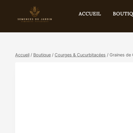
Aller
au
ACCUEIL
BOUTI
contenu
Accueil
/
Boutique
/
Courges & Cucurbitacées
/
Graines de 