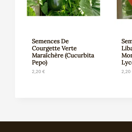
Semences De
Sem
Courgette Verte
Lib
Maraîchère (Cucurbita
Mon
Pepo)
Lyc
2,20
€
2,20