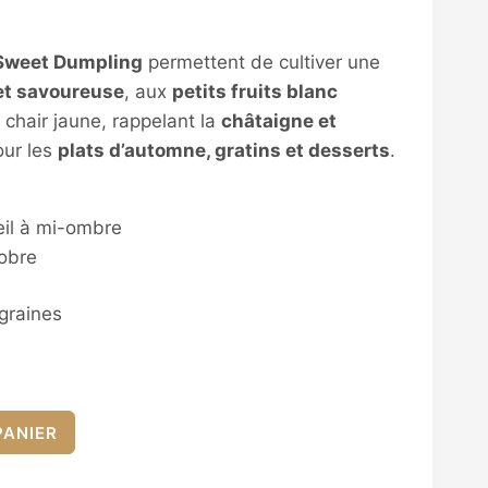
 Sweet Dumpling
permettent de cultiver une
 et savoureuse
, aux
petits fruits blanc
 chair jaune, rappelant la
châtaigne et
our les
plats d’automne, gratins et desserts
.
eil à mi-ombre
tobre
graines
PANIER