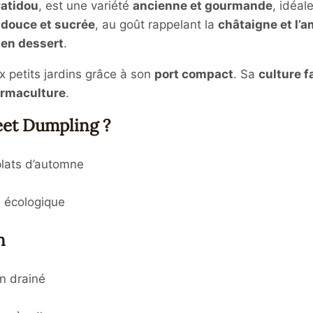
atidou
, est une variété
ancienne et gourmande
, idéal
 douce et sucrée
, au goût rappelant la
châtaigne et l’
 en dessert
.
 petits jardins grâce à son
port compact
. Sa
culture f
rmaculture
.
eet Dumpling ?
plats d’automne
e écologique
n
n drainé