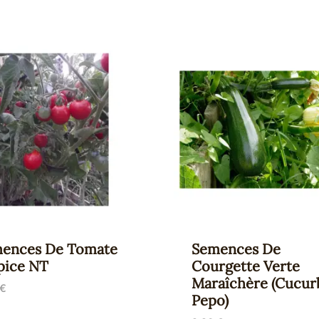
ences De Tomate
Semences De
pice NT
Courgette Verte
Maraîchère (Cucur
€
Pepo)