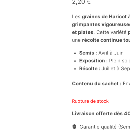
2,20
€
Les
graines de Haricot
grimpantes vigoureuse
et plates
. Cette variété
une
récolte continue tou
Semis :
Avril à Juin
Exposition :
Plein sole
Récolte :
Juillet à Se
Contenu du sachet :
Env
Rupture de stock
Livraison offerte dès 4
Garantie qualité (Se