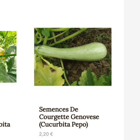
Semences De
Courgette Genovese
bita
(Cucurbita Pepo)
2,20
€