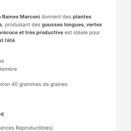
 à Rames Marconi
donnent des
plantes
s
, produisant des
gousses longues, vertes
précoce et très productive
est idéale pour
t l’été
.
il
ptembre
iron 40 grammes de graines
0€
mences Reproductibles)