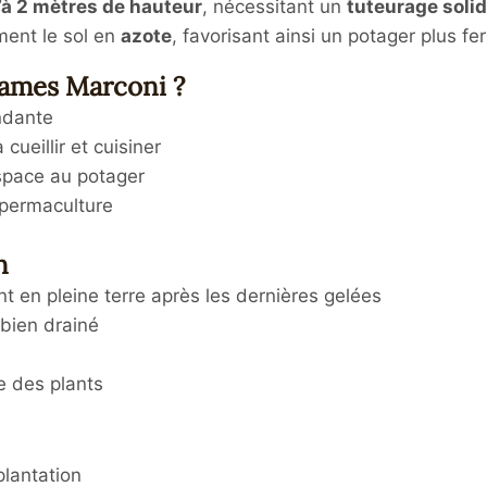
’à 2 mètres de hauteur
, nécessitant un
tuteurage soli
ement le sol en
azote
, favorisant ainsi un potager plus fert
Rames Marconi ?
ndante
ueillir et cuisiner
espace au potager
a permaculture
n
nt en pleine terre après les dernières gelées
bien drainé
e des plants
plantation