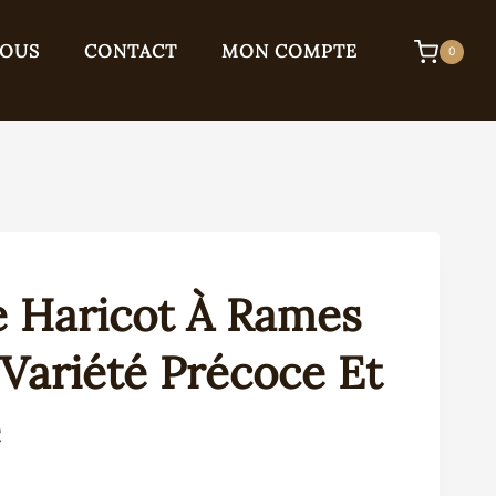
NOUS
CONTACT
MON COMPTE
0
e Haricot À Rames
Variété Précoce Et
e