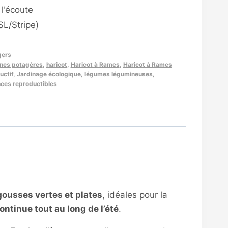
l'écoute
L/Stripe)
gers
ines potagères
,
haricot
,
Haricot à Rames
,
Haricot à Rames
uctif
,
Jardinage écologique
,
légumes légumineuses
,
es reproductibles
ousses vertes et plates
, idéales pour la
ontinue tout au long de l’été
.