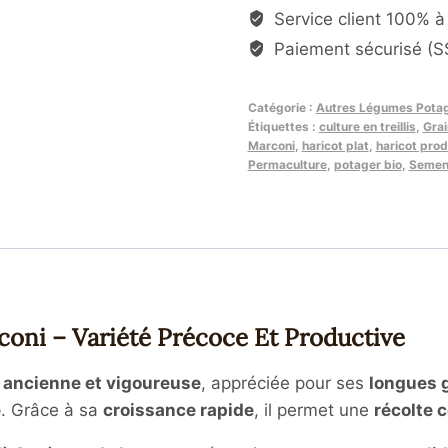
Service client 100% à 
Paiement sécurisé (SS
Catégorie :
Autres Légumes Pota
Étiquettes :
culture en treillis
,
Gra
Marconi
,
haricot plat
,
haricot prod
Permaculture
,
potager bio
,
Semenc
oni – Variété Précoce Et Productive
é ancienne et vigoureuse
, appréciée pour ses
longues g
e
. Grâce à sa
croissance rapide
, il permet une
récolte c