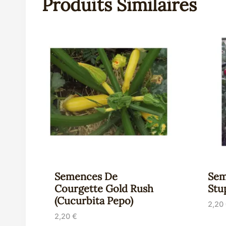
Produits Similaires
Semences De
Sem
Courgette Gold Rush
Stu
(Cucurbita Pepo)
2,20
2,20
€