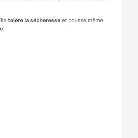
Elle
tolère la sécheresse
et pousse même
ue
.