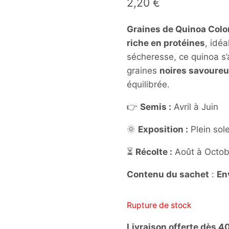
2,20
€
Graines de Quinoa Colo
riche en protéines
, idéa
sécheresse, ce quinoa s’
graines
noires savoure
équilibrée.
👉
Semis :
Avril à Juin
🌞
Exposition :
Plein sole
⏳
Récolte :
Août à Octob
Contenu du sachet
:
En
Rupture de stock
Livraison offerte dès 4