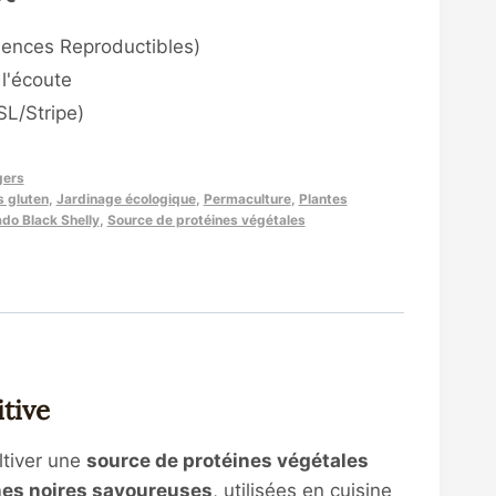
mences Reproductibles)
l'écoute
L/Stripe)
gers
s gluten
,
Jardinage écologique
,
Permaculture
,
Plantes
do Black Shelly
,
Source de protéines végétales
tive
ultiver une
source de protéines végétales
nes noires savoureuses
, utilisées en cuisine