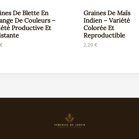
ines De Blette En
Graines De Maïs
ange De Couleurs –
Indien – Variété
iété Productive Et
Colorée Et
istante
Reproductible
€
2,20
€