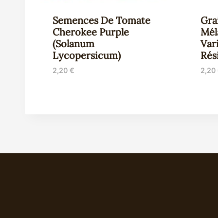
Semences De Tomate
Gra
Cherokee Purple
Mél
(Solanum
Var
Lycopersicum)
Rés
2,20
€
2,20