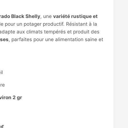
rado Black Shelly
, une
variété rustique et
le pour un potager productif. Résistant à la
adapte aux climats tempérés et produit des
uses
, parfaites pour une alimentation saine et
il
re
viron 2 gr
0€