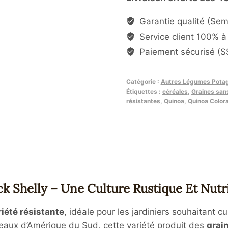
Garantie qualité (Se
Service client 100% à 
Paiement sécurisé (SS
Catégorie :
Autres Légumes Pota
Étiquettes :
céréales
,
Graines san
résistantes
,
Quinoa
,
Quinoa Colora
k Shelly – Une Culture Rustique Et Nutri
riété résistante
, idéale pour les jardiniers souhaitant c
ateaux d’Amérique du Sud, cette variété produit des
grai