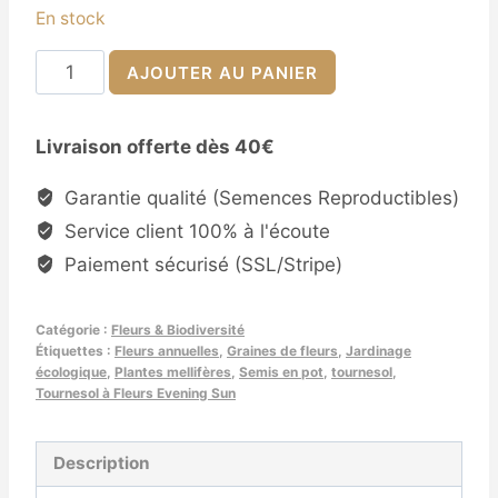
En stock
quantité
AJOUTER AU PANIER
de
Graines
Livraison offerte dès 40€
de
Tournesol
Garantie qualité (Semences Reproductibles)
Evening
Service client 100% à l'écoute
Sun
Paiement sécurisé (SSL/Stripe)
–
Fleurs
Catégorie :
Fleurs & Biodiversité
Rouge
Étiquettes :
Fleurs annuelles
,
Graines de fleurs
,
Jardinage
&
écologique
,
Plantes mellifères
,
Semis en pot
,
tournesol
,
Jaune
Tournesol à Fleurs Evening Sun
pour
Jardin
Description
Mellifère