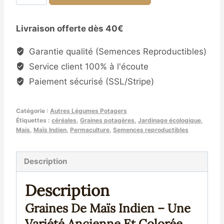
de
Graines
Livraison offerte dès 40€
de
Maïs
Garantie qualité (Semences Reproductibles)
Indien
Service client 100% à l'écoute
–
Paiement sécurisé (SSL/Stripe)
Variété
Colorée
Catégorie :
Autres Légumes Potagers
et
Étiquettes :
céréales
,
Graines potagères
,
Jardinage écologique
,
Reproductible
Mais
,
Maïs Indien
,
Permaculture
,
Semences reproductibles
Description
Description
Graines De Maïs Indien – Une
Variété Ancienne Et Colorée