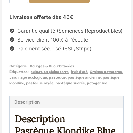
de
Semences
Livraison offerte dès 40€
de
Pastèque
Garantie qualité (Semences Reproductibles)
Klondike
Service client 100% à l'écoute
Blue
Paiement sécurisé (SSL/Stripe)
Ribbon
Striped
Catégorie :
Courges & Cucurbitacées
NT
Étiquettes :
culture en pleine terre
,
fruit d’été
,
Graines potagères
,
Jardinage écologique
,
pastèque
,
pastèque ancienne
,
pastèque
klondike
,
pastèque rayée
,
pastèque sucrée
,
potager bio
Description
Description
Pastèque Klondike Blue