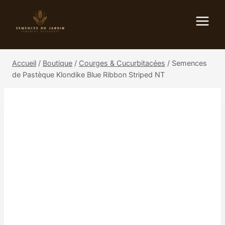
Aller
au
contenu
Accueil
/
Boutique
/
Courges & Cucurbitacées
/
Semences
de Pastèque Klondike Blue Ribbon Striped NT